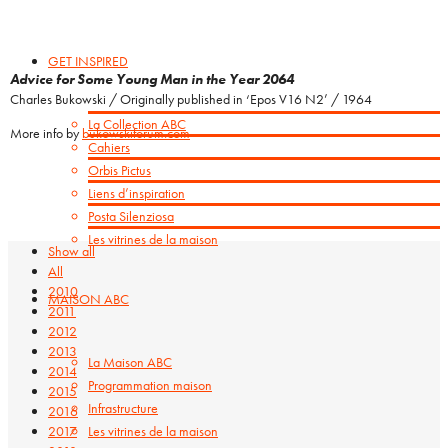
GET INSPIRED
Advice for Some Young Man in the Year 2064
Charles Bukowski / Originally published in ‘Epos V16 N2’ / 1964
La Collection ABC
More info by
bukowskiforum.com
Cahiers
Orbis Pictus
Liens d’inspiration
Posta Silenziosa
Les vitrines de la maison
Show all
All
2010
MAISON ABC
2011
2012
2013
La Maison ABC
2014
Programmation maison
2015
Infrastructure
2016
2017
Les vitrines de la maison