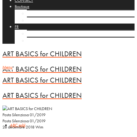
CONTACT
Boutique
Charriot
Validation
FR
NL
EN
ART BASICS for CHILDREN
Menu
ART BASICS for CHILDREN
ART BASICS for CHILDREN
ART BASICS for CHILDREN
Posta Silenziosa 01/2019
Posta Silenziosa 01/2019
ABC asbl
28 décembre 2018
Wim