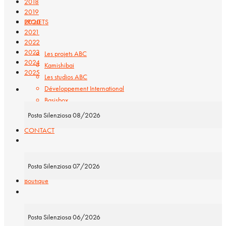
2018
2019
PROJETS
2020
2021
2022
2023
Les projets ABC
2024
Kamishibai
2025
Les studios ABC
Développement International
Basisbox
Posta Silenziosa 08/2026
CONTACT
Posta Silenziosa 07/2026
Boutique
Charriot
Posta Silenziosa 06/2026
Validation