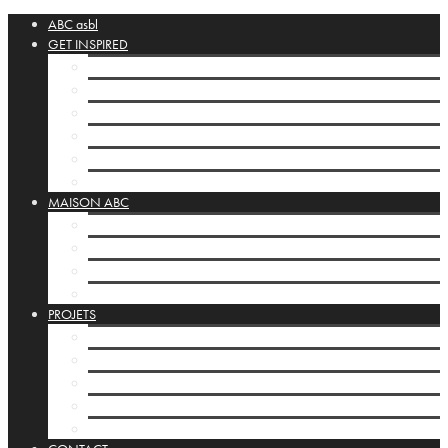
ABC asbl
GET INSPIRED
La Collection ABC
Cahiers
Orbis Pictus
Liens d’inspiration
Posta Silenziosa
Les vitrines de la maison
MAISON ABC
La Maison ABC
Programmation maison
Infrastructure
Les vitrines de la maison
PROJETS
Les projets ABC
Kamishibai
Les studios ABC
Développement International
Basisbox