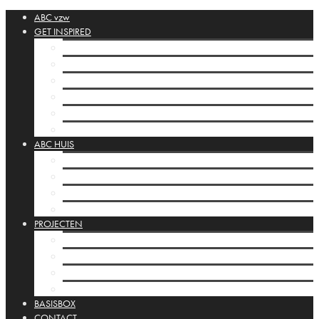
ABC vzw
GET INSPIRED
ABC Collectie
Cahiers
Orbis Pictus
Inspiratie links
Posta Silenziosa
Huis Vitrines
ABC HUIS
Het ABC huis
Programmering
Infrastructuur
Huis Vitrines
PROJECTEN
ABC Projecten
Kamishibai
Mobiele studio’s
Internationaal
BASISBOX
CONTACT