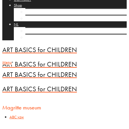
Shop
Cart
Checkout
NL
FR
EN
ART BASICS for CHILDREN
Menu
ART BASICS for CHILDREN
ART BASICS for CHILDREN
ART BASICS for CHILDREN
Magritte museum
ABC vzw