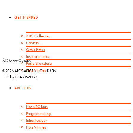
GET INSPIRED
ABC Collectie
Cahiers
Orbis Pictus
Inspiratie links
Â© Marc Gysens
Posta Silenziosa
Huis Vitrines
©2026 ART BASICS for CHILDREN
Built by
HEARTWORK
.
ABC HUIS
Het ABC huis
Programmering
Infrastructuur
Huis Vitrines