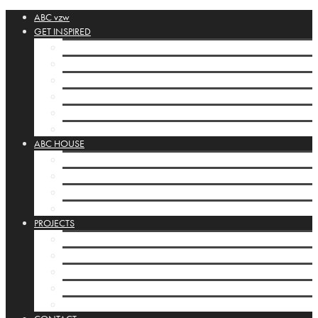
ABC vzw
GET INSPIRED
ABC-collection
Booklets
Orbis Pictus
Inspirational Links
POSTA SILENZIOSA
House display cases
ABC HOUSE
ABC-house Brussels
Programming ABC-house
Infrastructure
House display cases
PROJECTS
ABC-projects
Kamishibai
Mobile Studios
INTERNATIONAL
Basisbox