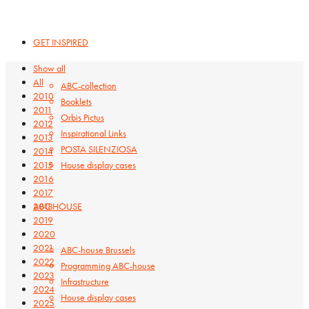
GET INSPIRED
Show all
All
ABC-collection
2010
Booklets
2011
Orbis Pictus
2012
Inspirational Links
2013
POSTA SILENZIOSA
2014
2015
House display cases
2016
2017
ABC HOUSE
2018
2019
2020
2021
ABC-house Brussels
2022
Programming ABC-house
2023
Infrastructure
2024
House display cases
2025