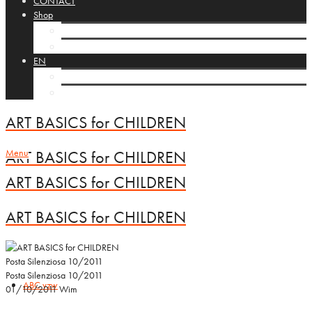
CONTACT
Shop
Cart
Checkout
EN
NL
FR
ART BASICS for CHILDREN
Menu
ART BASICS for CHILDREN
ART BASICS for CHILDREN
ART BASICS for CHILDREN
Posta Silenziosa 10/2011
Posta Silenziosa 10/2011
ABC vzw
01/10/2011
Wim