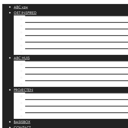
ABC vzw
GET INSPIRED
ABC Collectie
Cahiers
Orbis Pictus
Inspiratie links
Posta Silenziosa
Huis Vitrines
ABC HUIS
Het ABC huis
Programmering
Infrastructuur
Huis Vitrines
PROJECTEN
ABC Projecten
Kamishibai
Mobiele studio’s
Internationaal
BASISBOX
CONTACT