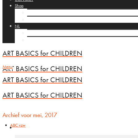
Shop
Cart
Checkout
NL
FR
EN
ART BASICS for CHILDREN
Menu
ART BASICS for CHILDREN
ART BASICS for CHILDREN
ART BASICS for CHILDREN
Archief voor mei, 2017
ABC vzw