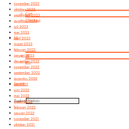
november 2023
oktober 2023
Cart
september 2023
Checkout
augustus 2023
juli 2023
mei 2023
NL
april 2023
maart 2023
februari 2023
januari 2023
FR
december 2022
EN
november 2022
september 2022
augustus 2022
Search
juli 2022
juni 2022
mei 2022
Zoeken
maart 2022
februari 2022
januari 2022
november 2021
oktober 2021