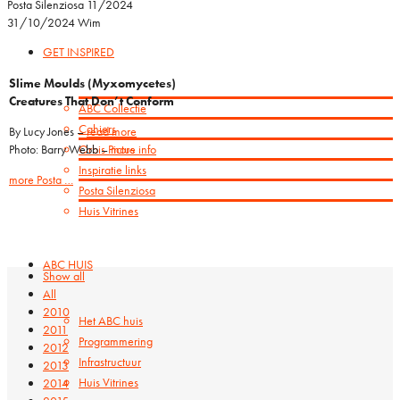
Posta Silenziosa 11/2024
31/10/2024
Wim
GET INSPIRED
Slime Moulds (Myxomycetes)
Creatures That Don’t Conform
ABC Collectie
Cahiers
By Lucy Jones –
read more
Photo: Barry Webb –
more info
Orbis Pictus
Inspiratie links
more Posta …
Posta Silenziosa
Huis Vitrines
ABC HUIS
Show all
All
2010
Het ABC huis
2011
Programmering
2012
Infrastructuur
2013
Huis Vitrines
2014