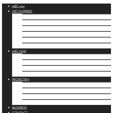
ABC vzw
GET INSPIRED
ABC Collectie
Cahiers
Orbis Pictus
Inspiratie links
Posta Silenziosa
Huis Vitrines
ABC HUIS
Het ABC huis
Programmering
Infrastructuur
Huis Vitrines
PROJECTEN
ABC Projecten
Kamishibai
Mobiele studio’s
Internationaal
BASISBOX
CONTACT