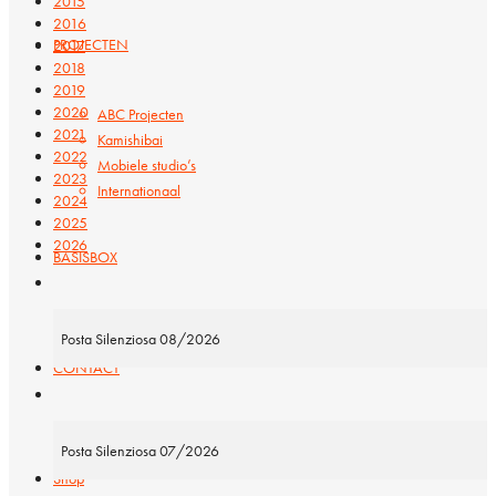
2015
2016
PROJECTEN
2017
2018
2019
2020
ABC Projecten
2021
Kamishibai
2022
Mobiele studio’s
2023
Internationaal
2024
2025
2026
BASISBOX
Posta Silenziosa 08/2026
CONTACT
Posta Silenziosa 07/2026
Shop