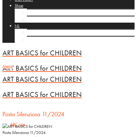
Shop
Cart
Checkout
NL
FR
EN
ART BASICS for CHILDREN
Menu
ART BASICS for CHILDREN
ART BASICS for CHILDREN
ART BASICS for CHILDREN
Posta Silenziosa 11/2024
ABC vzw
Posta Silenziosa 11/2024